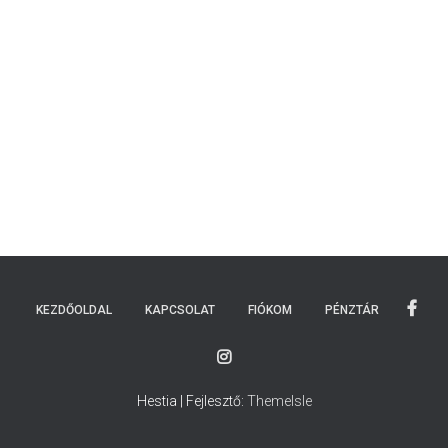
KEZDŐOLDAL
KAPCSOLAT
FIÓKOM
PÉNZTÁR
Hestia | Fejlesztő:
ThemeIsle