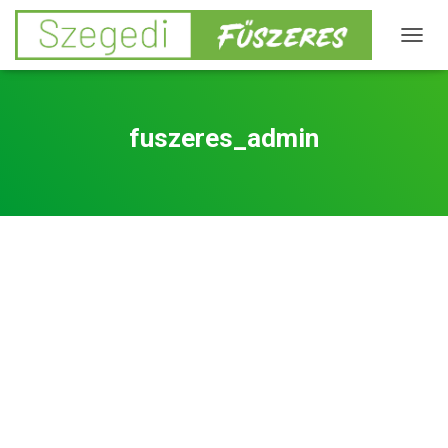
NAVIG
BE-/K
fuszeres_admin