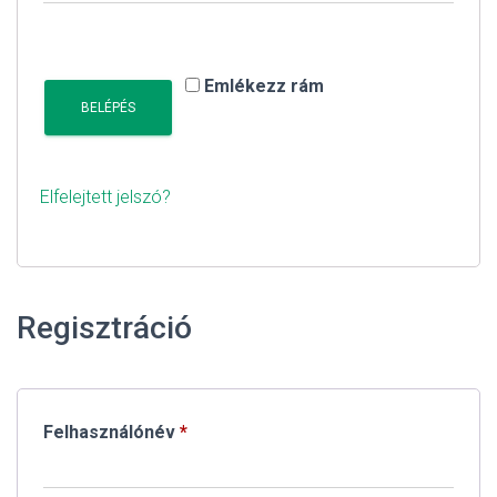
L
Á
S
A
Emlékezz rám
BELÉPÉS
Elfelejtett jelszó?
Regisztráció
Kötelező
Felhasználónév
*