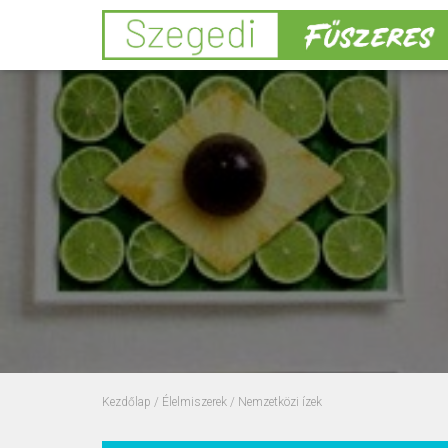
Kezdőlap
/
Élelmiszerek
/ Nemzetközi ízek